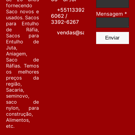
fornecendo
+55113392-
Saco novos e
Mensagem *
6062 /
usados. Sacos
3392-6267
para Entulho
de Ráfia,
vendas@sacariabarrafunda.co
Sacos para
Enviar
Entulho de
Juta,
Aniagem,
Saco de
Ráfias. Temos
os melhores
preços da
região,
Sacaria,
seminovo,
saco de
nylon, para
construção,
Alimentos,
etc.