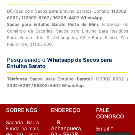
Dúvidas com Sacos para Entulho Barato? Contato
113392-
6062 / 113392-6267 / 96308-4402 WhatsApp
.
Sacos para Entulho Barato Perto de Mim
. Endereço do
Comércio de Sacarias, Sacos para Entulho para Residúos
Barra Funda Ltda. R. Anhanguera, 63 - Barra Funda, São
Paulo - SP, 01135-000.
Pesquisando o
Whatsapp de Sacos para
Entulho Barato
Telefones Sacos para Entulho Barato? 113392-6062 /
3392-6267 / 96308-4402 WhatsApp
.
SOBRE NÓS
ENDEREÇO
FALE
CONOSCO
Sacaria Barra
R.
Funda há mais
Anhanguera,
Email *
de 20 anos
63 - SP/SP