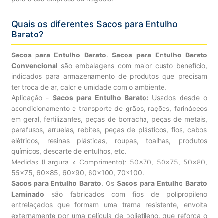
Quais os diferentes Sacos para Entulho
Barato?
Sacos para Entulho Barato
.
Sacos para Entulho Barato
Convencional
são embalagens com maior custo benefício,
indicados para armazenamento de produtos que precisam
ter troca de ar, calor e umidade com o ambiente.
Aplicação -
Sacos para Entulho Barato:
Usados desde o
acondicionamento e transporte de grãos, rações, farináceos
em geral, fertilizantes, peças de borracha, peças de metais,
parafusos, arruelas, rebites, peças de plásticos, fios, cabos
elétricos, resinas plásticas, roupas, toalhas, produtos
químicos, descarte de entulhos, etc.
Medidas (Largura x Comprimento): 50×70, 50×75, 50×80,
55×75, 60×85, 60×90, 60×100, 70×100.
Sacos para Entulho Barato
. Os
Sacos para Entulho Barato
Laminado
são fabricados com fios de polipropileno
entrelaçados que formam uma trama resistente, envolta
externamente por uma película de polietileno, que reforça o