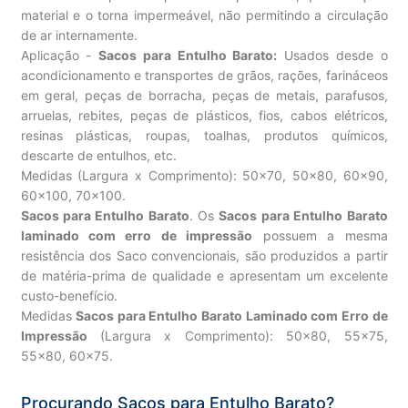
material e o torna impermeável, não permitindo a circulação
de ar internamente.
Aplicação -
Sacos para Entulho Barato:
Usados desde o
acondicionamento e transportes de grãos, rações, farináceos
em geral, peças de borracha, peças de metais, parafusos,
arruelas, rebites, peças de plásticos, fios, cabos elétricos,
resinas plásticas, roupas, toalhas, produtos químicos,
descarte de entulhos, etc.
Medidas (Largura x Comprimento): 50×70, 50×80, 60×90,
60×100, 70×100.
Sacos para Entulho Barato
. Os
Sacos para Entulho Barato
laminado com erro de impressão
possuem a mesma
resistência dos Saco convencionais, são produzidos a partir
de matéria-prima de qualidade e apresentam um excelente
custo-benefício.
Medidas
Sacos para Entulho Barato Laminado com Erro de
Impressão
(Largura x Comprimento): 50×80, 55×75,
55×80, 60×75.
Procurando Sacos para Entulho Barato?