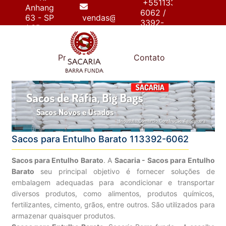
+55113392-
Anhanguera,
6062 /
63 - SP
vendas@sacariabarrafunda.com.br
3392-
/ SP
6267
e
Produtos
Contato
Sacos para Entulho Barato 113392-6062
Sacos para Entulho Barato
. A
Sacaria - Sacos para Entulho
Barato
seu principal objetivo é fornecer soluções de
embalagem adequadas para acondicionar e transportar
diversos produtos, como alimentos, produtos químicos,
fertilizantes, cimento, grãos, entre outros. São utilizados para
armazenar quaisquer produtos.