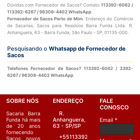
Dúvidas com Fornecedor de Sacos? Contato
113392-6062 /
113392-6267 / 96308-4402 WhatsApp
.
Fornecedor de Sacos Perto de Mim
. Endereço do Comércio
de Sacarias, Sacos para Residúos Barra Funda Ltda. R.
Anhanguera, 63 - Barra Funda, São Paulo - SP, 01135-000.
Pesquisando o
Whatsapp de Fornecedor de
Sacos
Telefones Fornecedor de Sacos? 113392-6062 / 3392-
6267 / 96308-4402 WhatsApp
.
SOBRE NÓS
ENDEREÇO
FALE
CONOSCO
Sacaria Barra
R.
Funda há mais
Anhanguera,
Email *
de 20 anos
63 - SP/SP
fornecendo
+55113392-
Sacos novos