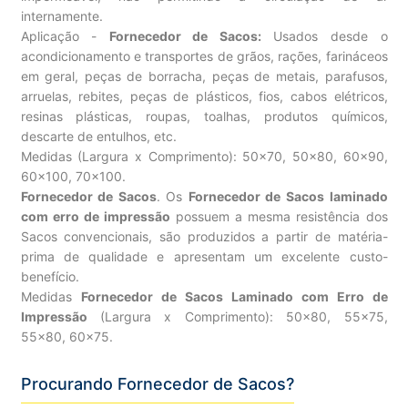
internamente.
Aplicação -
Fornecedor de Sacos:
Usados desde o
acondicionamento e transportes de grãos, rações, farináceos
em geral, peças de borracha, peças de metais, parafusos,
arruelas, rebites, peças de plásticos, fios, cabos elétricos,
resinas plásticas, roupas, toalhas, produtos químicos,
descarte de entulhos, etc.
Medidas (Largura x Comprimento): 50×70, 50×80, 60×90,
60×100, 70×100.
Fornecedor de Sacos
. Os
Fornecedor de Sacos laminado
com erro de impressão
possuem a mesma resistência dos
Sacos convencionais, são produzidos a partir de matéria-
prima de qualidade e apresentam um excelente custo-
benefício.
Medidas
Fornecedor de Sacos Laminado com Erro de
Impressão
(Largura x Comprimento): 50×80, 55×75,
55×80, 60×75.
Procurando Fornecedor de Sacos?