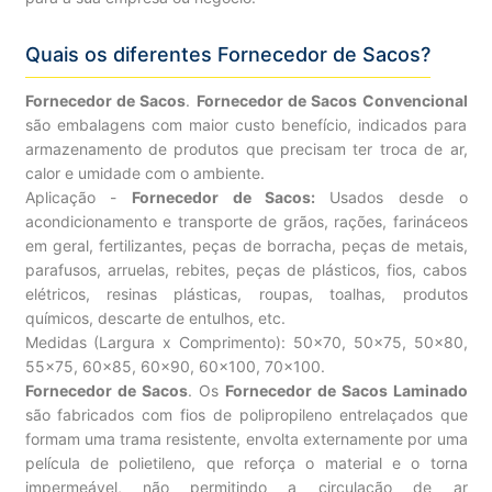
Quais os diferentes Fornecedor de Sacos?
Fornecedor de Sacos
.
Fornecedor de Sacos Convencional
são embalagens com maior custo benefício, indicados para
armazenamento de produtos que precisam ter troca de ar,
calor e umidade com o ambiente.
Aplicação -
Fornecedor de Sacos:
Usados desde o
acondicionamento e transporte de grãos, rações, farináceos
em geral, fertilizantes, peças de borracha, peças de metais,
parafusos, arruelas, rebites, peças de plásticos, fios, cabos
elétricos, resinas plásticas, roupas, toalhas, produtos
químicos, descarte de entulhos, etc.
Medidas (Largura x Comprimento): 50×70, 50×75, 50×80,
55×75, 60×85, 60×90, 60×100, 70×100.
Fornecedor de Sacos
. Os
Fornecedor de Sacos Laminado
são fabricados com fios de polipropileno entrelaçados que
formam uma trama resistente, envolta externamente por uma
película de polietileno, que reforça o material e o torna
impermeável, não permitindo a circulação de ar