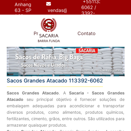
+55113392-
Anhanguera,
6062 /
63 - SP
vendas@sacariabarrafunda.com.br
3392-
/ SP
6267
e
Produtos
Contato
Sacos Grandes Atacado 113392-6062
Sacos Grandes Atacado
. A
Sacaria - Sacos Grandes
Atacado
seu principal objetivo é fornecer soluções de
embalagem adequadas para acondicionar e transportar
diversos produtos, como alimentos, produtos químicos,
fertilizantes, cimento, grãos, entre outros. São utilizados para
armazenar quaisquer produtos.