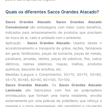
Quais os diferentes Sacos Grandes Atacado?
Sacos Grandes Atacado
.
Sacos Grandes Atacado
Convencional
são embalagens com maior custo benefício,
indicados para armazenamento de produtos que precisam
ter troca de ar, calor e umidade com o ambiente.
Aplicação -
Sacos Grandes Atacado:
Usados desde o
acondicionamento e transporte de grãos, rações, farináceos
em geral, fertilizantes, peças de borracha, peças de metais,
parafusos, arruelas, rebites, peças de plásticos, fios, cabos
elétricos, resinas plásticas, roupas, toalhas, produtos
químicos, descarte de entulhos, etc.
Medidas (Largura x Comprimento): 50×70, 50×75, 50×80,
55×75, 60×85, 60×90, 60×100, 70×100.
Sacos Grandes Atacado
. Os
Sacos Grandes Atacado
Laminado
são fabricados com fios de polipropileno
entrelaçados que formam uma trama resistente, envolta
externamente por uma película de polietileno, que reforça o
material e o torna impermeável, não permitindo a circulação