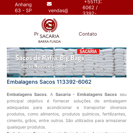
+55113392-
Anhanguera,
6062 /
63 - SP
vendas@sacariabarrafunda.com.br
3392-
/ SP
6267
e
Produtos
Contato
Embalagens Sacos 113392-6062
Embalagens Sacos
. A
Sacaria - Embalagens Sacos
seu
principal objetivo é fornecer soluções de embalagem
adequadas para acondicionar e transportar diversos
produtos, como alimentos, produtos químicos, fertilizantes,
cimento, grãos, entre outros. São utilizados para armazenar
quaisquer produtos.