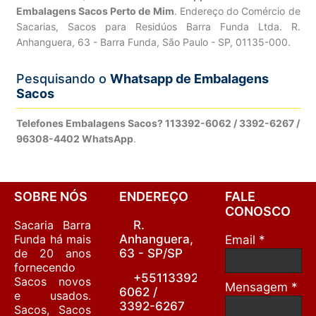
Embalagens Sacos Perto de Mim
. Endereço do Comércio de
Sacarias, Sacos para Residúos Barra Funda Ltda. R.
Anhanguera, 63 - Barra Funda, São Paulo - SP, 01135-000.
Pesquisando o
Whatsapp de Embalagens
Sacos
Telefones Embalagens Sacos? 113392-6062 / 3392-6267 /
96308-4402 WhatsApp
.
SOBRE NÓS
ENDEREÇO
FALE
CONOSCO
Sacaria Barra
R.
Funda há mais
Anhanguera,
Email *
de 20 anos
63 - SP/SP
fornecendo
+55113392-
Sacos novos
Mensagem *
6062 /
e usados.
3392-6267
Sacos, Sacos