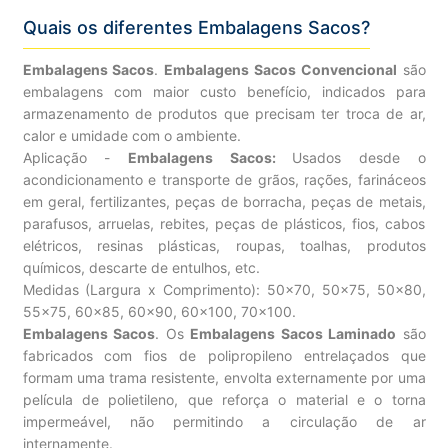
Quais os diferentes Embalagens Sacos?
Embalagens Sacos
.
Embalagens Sacos Convencional
são
embalagens com maior custo benefício, indicados para
armazenamento de produtos que precisam ter troca de ar,
calor e umidade com o ambiente.
Aplicação -
Embalagens Sacos:
Usados desde o
acondicionamento e transporte de grãos, rações, farináceos
em geral, fertilizantes, peças de borracha, peças de metais,
parafusos, arruelas, rebites, peças de plásticos, fios, cabos
elétricos, resinas plásticas, roupas, toalhas, produtos
químicos, descarte de entulhos, etc.
Medidas (Largura x Comprimento): 50×70, 50×75, 50×80,
55×75, 60×85, 60×90, 60×100, 70×100.
Embalagens Sacos
. Os
Embalagens Sacos Laminado
são
fabricados com fios de polipropileno entrelaçados que
formam uma trama resistente, envolta externamente por uma
película de polietileno, que reforça o material e o torna
impermeável, não permitindo a circulação de ar
internamente.