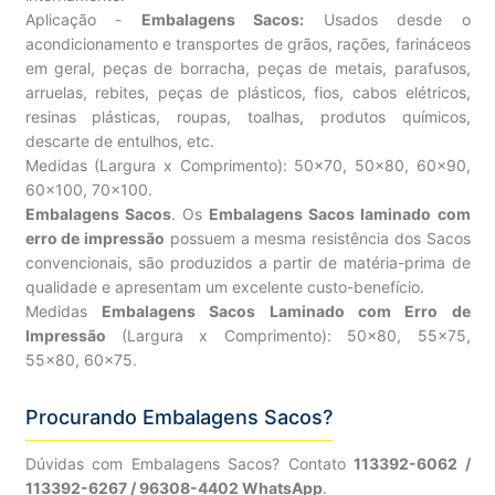
Aplicação -
Embalagens Sacos:
Usados desde o
acondicionamento e transportes de grãos, rações, farináceos
em geral, peças de borracha, peças de metais, parafusos,
arruelas, rebites, peças de plásticos, fios, cabos elétricos,
resinas plásticas, roupas, toalhas, produtos químicos,
descarte de entulhos, etc.
Medidas (Largura x Comprimento): 50×70, 50×80, 60×90,
60×100, 70×100.
Embalagens Sacos
. Os
Embalagens Sacos laminado com
erro de impressão
possuem a mesma resistência dos Sacos
convencionais, são produzidos a partir de matéria-prima de
qualidade e apresentam um excelente custo-benefício.
Medidas
Embalagens Sacos Laminado com Erro de
Impressão
(Largura x Comprimento): 50×80, 55×75,
55×80, 60×75.
Procurando Embalagens Sacos?
Dúvidas com Embalagens Sacos? Contato
113392-6062 /
113392-6267 / 96308-4402 WhatsApp
.