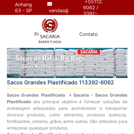
+55113392-
Anhanguera,
6062 /
63 - SP
vendas@sacariabarrafunda.com.br
3392-
/ SP
6267
e
Produtos
Contato
Sacos Grandes Plastificado 113392-6062
Sacos Grandes Plastificado
. A
Sacaria - Sacos Grandes
Plastificado
seu principal objetivo é fornecer soluções de
embalagem adequadas para acondicionar e transportar
diversos produtos, como alimentos, produtos químicos,
fertilizantes, cimento, grãos, entre outros. São utilizados para
armazenar quaisquer produtos.