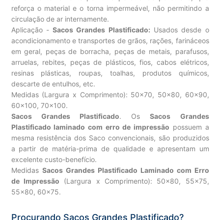
reforça o material e o torna impermeável, não permitindo a
circulação de ar internamente.
Aplicação -
Sacos Grandes Plastificado:
Usados desde o
acondicionamento e transportes de grãos, rações, farináceos
em geral, peças de borracha, peças de metais, parafusos,
arruelas, rebites, peças de plásticos, fios, cabos elétricos,
resinas plásticas, roupas, toalhas, produtos químicos,
descarte de entulhos, etc.
Medidas (Largura x Comprimento): 50×70, 50×80, 60×90,
60×100, 70×100.
Sacos Grandes Plastificado
. Os
Sacos Grandes
Plastificado laminado com erro de impressão
possuem a
mesma resistência dos Saco convencionais, são produzidos
a partir de matéria-prima de qualidade e apresentam um
excelente custo-benefício.
Medidas
Sacos Grandes Plastificado Laminado com Erro
de Impressão
(Largura x Comprimento): 50×80, 55×75,
55×80, 60×75.
Procurando Sacos Grandes Plastificado?