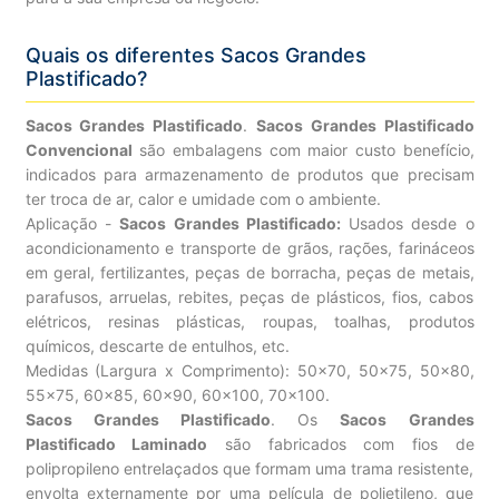
Quais os diferentes Sacos Grandes
Plastificado?
Sacos Grandes Plastificado
.
Sacos Grandes Plastificado
Convencional
são embalagens com maior custo benefício,
indicados para armazenamento de produtos que precisam
ter troca de ar, calor e umidade com o ambiente.
Aplicação -
Sacos Grandes Plastificado:
Usados desde o
acondicionamento e transporte de grãos, rações, farináceos
em geral, fertilizantes, peças de borracha, peças de metais,
parafusos, arruelas, rebites, peças de plásticos, fios, cabos
elétricos, resinas plásticas, roupas, toalhas, produtos
químicos, descarte de entulhos, etc.
Medidas (Largura x Comprimento): 50×70, 50×75, 50×80,
55×75, 60×85, 60×90, 60×100, 70×100.
Sacos Grandes Plastificado
. Os
Sacos Grandes
Plastificado Laminado
são fabricados com fios de
polipropileno entrelaçados que formam uma trama resistente,
envolta externamente por uma película de polietileno, que