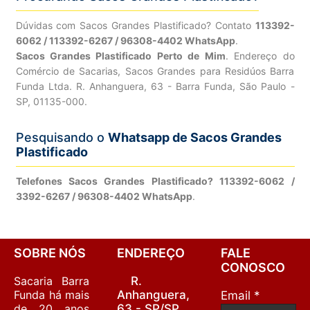
Dúvidas com Sacos Grandes Plastificado? Contato
113392-
6062 / 113392-6267 / 96308-4402 WhatsApp
.
Sacos Grandes Plastificado Perto de Mim
. Endereço do
Comércio de Sacarias, Sacos Grandes para Residúos Barra
Funda Ltda. R. Anhanguera, 63 - Barra Funda, São Paulo -
SP, 01135-000.
Pesquisando o
Whatsapp de Sacos Grandes
Plastificado
Telefones Sacos Grandes Plastificado? 113392-6062 /
3392-6267 / 96308-4402 WhatsApp
.
SOBRE NÓS
ENDEREÇO
FALE
CONOSCO
Sacaria Barra
R.
Funda há mais
Anhanguera,
Email *
de 20 anos
63 - SP/SP