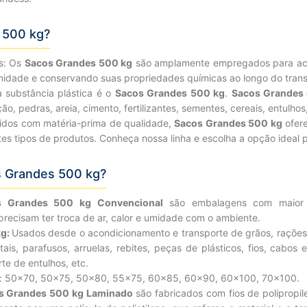
 500 kg?
s: Os
Sacos Grandes 500 kg
são amplamente empregados para acon
midade e conservando suas propriedades químicas ao longo do tra
a substância plástica é o
Sacos Grandes 500 kg
.
Sacos Grandes 
o, pedras, areia, cimento, fertilizantes, sementes, cereais, entulhos
idos com matéria-prima de qualidade,
Sacos Grandes 500 kg
ofere
ntes tipos de produtos. Conheça nossa linha e escolha a opção ideal
s Grandes 500 kg?
s Grandes 500 kg Convencional
são embalagens com maior cu
ecisam ter troca de ar, calor e umidade com o ambiente.
kg:
Usados desde o acondicionamento e transporte de grãos, rações, f
s, parafusos, arruelas, rebites, peças de plásticos, fios, cabos elé
te de entulhos, etc.
): 50×70, 50×75, 50×80, 55×75, 60×85, 60×90, 60×100, 70×100.
s Grandes 500 kg Laminado
são fabricados com fios de polipropi