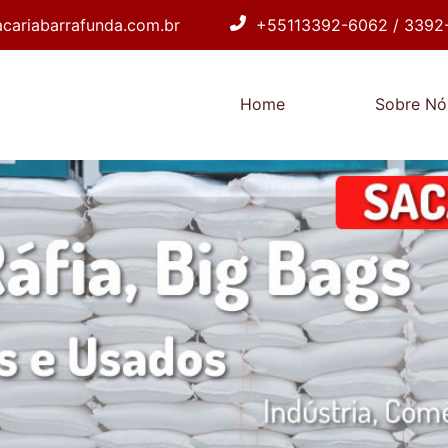
cariabarrafunda.com.br
+55113392-6062 / 3392
Home
Sobre Nó