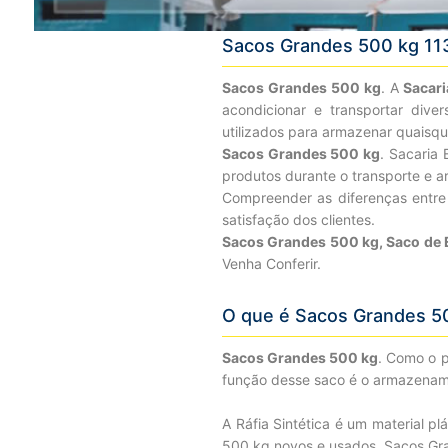
Sacos Grandes 500 kg 1
Sacos Grandes 500 kg
. A
Sacar
acondicionar e transportar diver
utilizados para armazenar quaisqu
Sacos Grandes 500 kg
. Sacaria 
produtos durante o transporte e 
Compreender as diferenças entre 
satisfação dos clientes.
Sacos Grandes 500 kg, Saco de E
Venha Conferir.
O que é Sacos Grandes 5
Sacos Grandes 500 kg
. Como o p
função desse saco é o armazenamen
A Ráfia Sintética é um material p
500 kg novos e usados. Sacos Gr