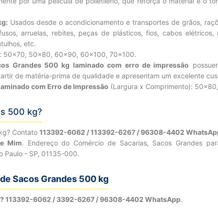
mente por uma película de polietileno, que reforça o material e o t
kg:
Usados desde o acondicionamento e transportes de grãos, raçõe
sos, arruelas, rebites, peças de plásticos, fios, cabos elétricos, r
tulhos, etc.
): 50×70, 50×80, 60×90, 60×100, 70×100.
cos Grandes 500 kg laminado com erro de impressão
possuem
artir de matéria-prima de qualidade e apresentam um excelente cus
Laminado com Erro de Impressão
(Largura x Comprimento): 50×80
s 500 kg?
kg? Contato
113392-6062 / 113392-6267 / 96308-4402 WhatsAp
de Mim
. Endereço do Comércio de Sacarias, Sacos Grandes par
o Paulo - SP, 01135-000.
de Sacos Grandes 500 kg
g? 113392-6062 / 3392-6267 / 96308-4402 WhatsApp
.