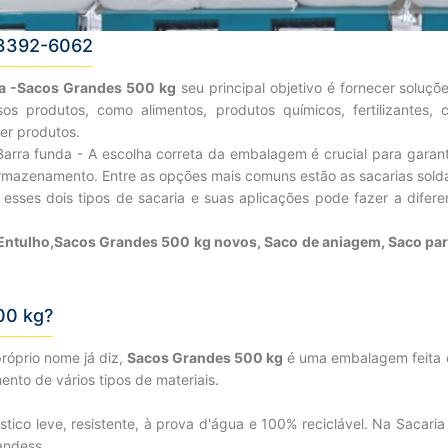
13392-6062
ia -Sacos Grandes 500 kg
seu principal objetivo é fornecer solu
sos produtos, como alimentos, produtos químicos, fertilizantes, 
er produtos.
Barra funda - A escolha correta da embalagem é crucial para garant
armazenamento. Entre as opções mais comuns estão as sacarias sold
esses dois tipos de sacaria e suas aplicações pode fazer a diferen
ntulho,Sacos Grandes 500 kg novos, Saco de aniagem, Saco para
00 kg?
róprio nome já diz,
Sacos Grandes 500 kg
é uma embalagem feita co
to de vários tipos de materiais.
lástico leve, resistente, à prova d'água e 100% reciclável. Na Saca
andess.