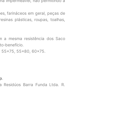
orna impermeável, não permitindo a
s, farináceos em geral, peças de
esinas plásticas, roupas, toalhas,
 a mesma resistência dos Saco
to-benefício.
, 55×75, 55×80, 60×75.
p
.
a Residúos Barra Funda Ltda. R.