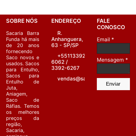
SOBRE NÓS
ENDEREÇO
FALE
CONOSCO
Sacaria Barra
R.
Funda há mais
Anhanguera,
Email *
de 20 anos
63 - SP/SP
fornecendo
+55113392-
Saco novos e
Mensagem *
6062 /
usados. Sacos
3392-6267
para Entulho,
Sacos para
vendas@sacariabarrafunda.co
Entulho de
Enviar
Juta,
Aniagem,
Saco de
Ráfias. Temos
os melhores
preços da
região,
Sacaria,