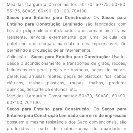
Medidas (Largura x Comprimento): 50×70, 50×75, 50×80,
55×75, 60×85, 60×90, 60×100, 70×100.
Sacos para Entulho para Construção
. Os
Sacos para
Entulho para Construção Laminado
são fabricados com
fios de polipropileno entrelaçados que formam uma trama
resistente, envolta externamente por uma película de
polietileno, que reforça o material e o torna impermeável, não
permitindo a circulação de ar internamente.
Aplicação -
Sacos para Entulho para Construção:
Usados
desde o acondicionamento e transportes de grãos, rações,
farináceos em geral, peças de borracha, peças de metais,
parafusos, arruelas, rebites, peças de plásticos, fios, cabos
elétricos, resinas plásticas, roupas, toalhas, produtos
químicos, descarte de entulhos, etc.
Medidas (Largura x Comprimento): 50×70, 50×80, 60×90,
60×100, 70×100.
Sacos para Entulho para Construção
. Os
Sacos para
Entulho para Construção laminado com erro de impressão
possuem a mesma resistência dos Saco convencionais, são
produzidos a partir de matéria-prima de qualidade e