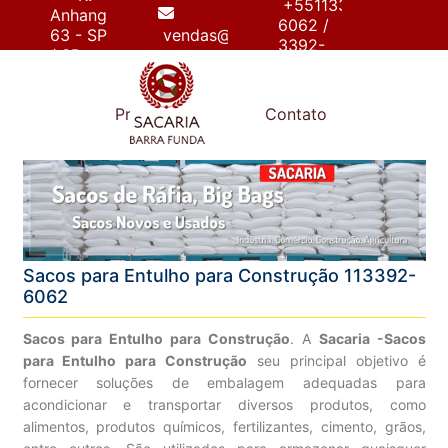
+55113392-
Anhanguera,
6062 /
63 - SP
vendas@sacariabarrafunda.com.br
3392-
/ SP
6267
e
Produtos
Contato
Sacos para Entulho para Construção 113392-
6062
Sacos para Entulho para Construção
. A
Sacaria -Sacos
para Entulho para Construção
seu principal objetivo é
fornecer soluções de embalagem adequadas para
acondicionar e transportar diversos produtos, como
alimentos, produtos químicos, fertilizantes, cimento, grãos,