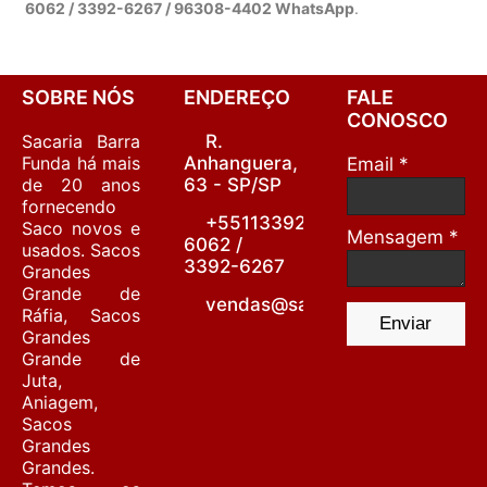
6062 / 3392-6267 / 96308-4402 WhatsApp
.
SOBRE NÓS
ENDEREÇO
FALE
CONOSCO
Sacaria Barra
R.
Funda há mais
Anhanguera,
Email *
de 20 anos
63 - SP/SP
fornecendo
+55113392-
Saco novos e
Mensagem *
6062 /
usados. Sacos
3392-6267
Grandes
Grande de
vendas@sacariabarrafunda.co
Ráfia, Sacos
Enviar
Grandes
Grande de
Juta,
Aniagem,
Sacos
Grandes
Grandes.