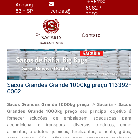
+55113392-
Anhanguera,
6062 /
63 - SP
vendas@sacariabarrafunda.com.br
3392-
/ SP
6267
e
Produtos
Contato
Sacos Grandes Grande 1000kg preço 113392-
6062
Sacos Grandes Grande 1000kg preço
. A
Sacaria - Sacos
Grandes Grande 1000kg preço
seu principal objetivo é
fornecer soluções de embalagem adequadas para
acondicionar e transportar diversos produtos, como
alimentos, produtos químicos, fertilizantes, cimento, grãos,