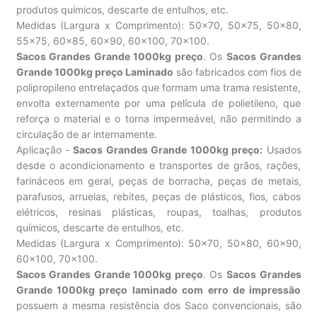
produtos químicos, descarte de entulhos, etc.
Medidas (Largura x Comprimento): 50×70, 50×75, 50×80,
55×75, 60×85, 60×90, 60×100, 70×100.
Sacos Grandes Grande 1000kg preço
. Os
Sacos Grandes
Grande 1000kg preço Laminado
são fabricados com fios de
polipropileno entrelaçados que formam uma trama resistente,
envolta externamente por uma película de polietileno, que
reforça o material e o torna impermeável, não permitindo a
circulação de ar internamente.
Aplicação -
Sacos Grandes Grande 1000kg preço:
Usados
desde o acondicionamento e transportes de grãos, rações,
farináceos em geral, peças de borracha, peças de metais,
parafusos, arruelas, rebites, peças de plásticos, fios, cabos
elétricos, resinas plásticas, roupas, toalhas, produtos
químicos, descarte de entulhos, etc.
Medidas (Largura x Comprimento): 50×70, 50×80, 60×90,
60×100, 70×100.
Sacos Grandes Grande 1000kg preço
. Os
Sacos Grandes
Grande 1000kg preço laminado com erro de impressão
possuem a mesma resistência dos Saco convencionais, são